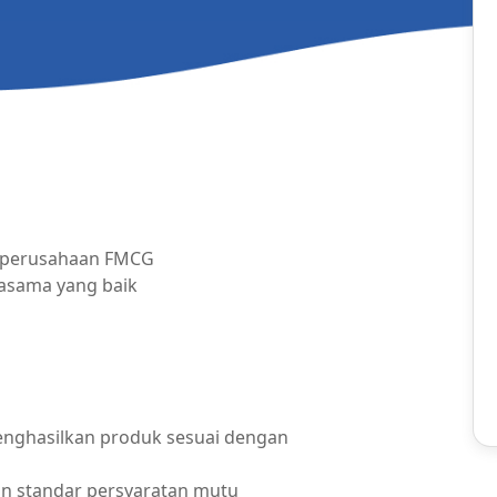
i perusahaan FMCG
asama yang baik
enghasilkan produk sesuai dengan
an standar persyaratan mutu